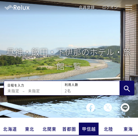
会員登録
ログイン
昼神・飯田・下伊那のホテル・旅
館一覧
利用人数
日程を入力
2
名
未指定
−
未指定
北海道
東北
北関東
首都圏
甲信越
北陸
東海