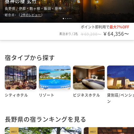
昼神の棲 玄竹
長野県 / 伊那・駒ヶ根・飯田・昼神
-
総合点
（
2
件のレビュー
）
1
2
3
4
5
ポイント即利用で
最大7％OFF
￥64,356〜
素泊まり
/
2名
￥69,200〜
宿タイプから探す
シティホテル
リゾート
ビジネスホテル
貸別荘/ペンシ
ン
長野県の宿ランキングを見る