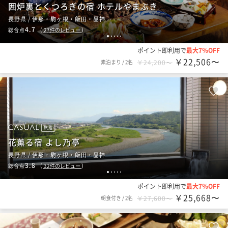
囲炉裏とくつろぎの宿 ホテルやまぶき
長野県 / 伊那・駒ヶ根・飯田・昼神
4.7
総合点
（
27
件のレビュー
）
1
2
3
4
5
ポイント即利用で
最大7％OFF
￥22,506〜
素泊まり
/
2名
￥24,200〜
旅館
花薫る宿 よし乃亭
長野県 / 伊那・駒ヶ根・飯田・昼神
3.8
総合点
（
32
件のレビュー
）
1
2
3
4
5
ポイント即利用で
最大7％OFF
￥25,668〜
朝食付き
/
2名
￥27,600〜