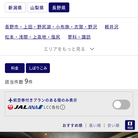
新潟県
山梨県
長野県
長野市・上田・野尻湖・小布施・志賀・野沢
軽井沢
松本・浅間・上高地・塩尻
蓼科・諏訪
白馬・大町・安曇野
昼神・飯田・下伊那
エリアをもっと見る
料金
しぼりこみ
9
該当件数
件
航空券付きプランのある宿のみ表示
LCC各社
MAP
おすすめ順
高い順
安い順