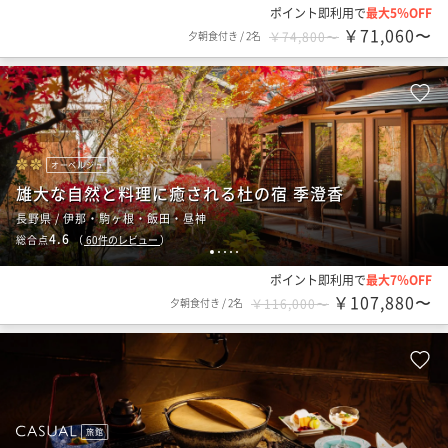
ポイント即利用で
最大5％OFF
￥71,060〜
夕朝食付き
/
2名
￥74,800〜
オーベルジュ
雄大な自然と料理に癒される杜の宿 季澄香
長野県 / 伊那・駒ヶ根・飯田・昼神
4.6
総合点
（
60
件のレビュー
）
1
2
3
4
5
ポイント即利用で
最大7％OFF
￥107,880〜
夕朝食付き
/
2名
￥116,000〜
旅館