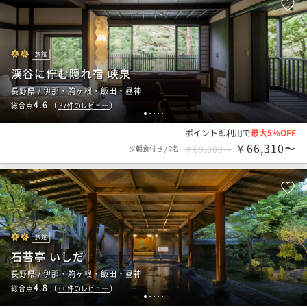
旅館
渓谷に佇む隠れ宿 峡泉
長野県 / 伊那・駒ヶ根・飯田・昼神
4.6
総合点
（
37
件のレビュー
）
1
2
3
4
5
ポイント即利用で
最大5％OFF
￥66,310〜
夕朝食付き
/
2名
￥69,800〜
旅館
石苔亭 いしだ
長野県 / 伊那・駒ヶ根・飯田・昼神
4.8
総合点
（
60
件のレビュー
）
1
2
3
4
5