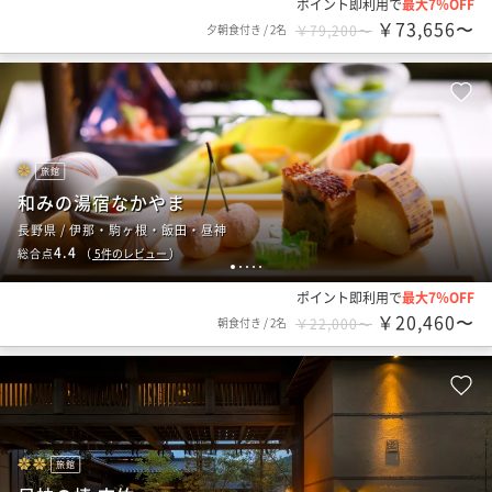
ポイント即利用で
最大7％OFF
￥73,656〜
夕朝食付き
/
2名
￥79,200〜
旅館
和みの湯宿なかやま
長野県 / 伊那・駒ヶ根・飯田・昼神
4.4
総合点
（
5
件のレビュー
）
1
2
3
4
5
ポイント即利用で
最大7％OFF
￥20,460〜
朝食付き
/
2名
￥22,000〜
旅館