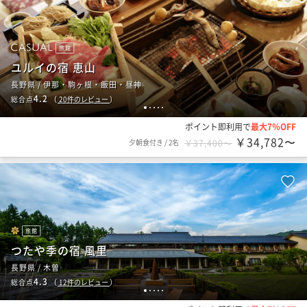
旅館
ユルイの宿 恵山
長野県 / 伊那・駒ヶ根・飯田・昼神
4.2
総合点
（
20
件のレビュー
）
1
2
3
4
5
ポイント即利用で
最大7％OFF
￥34,782〜
夕朝食付き
/
2名
￥37,400〜
旅館
つたや季の宿 風里
長野県 / 木曽
4.3
総合点
（
12
件のレビュー
）
1
2
3
4
5