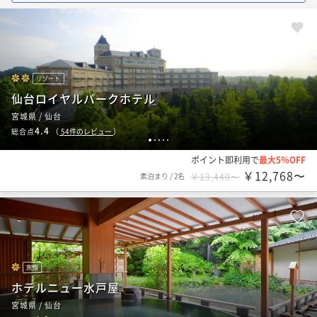
リゾート
仙台ロイヤルパークホテル
宮城県 / 仙台
4.4
総合点
（
54
件のレビュー
）
1
2
3
4
5
ポイント即利用で
最大5％OFF
￥12,768〜
素泊まり
/
2名
￥13,440〜
旅館
ホテルニュー水戸屋
宮城県 / 仙台