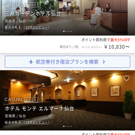
ビジネス
三井ガーデンホテル仙台
宮城県 / 仙台
4.1
総合点
（
85
件のレビュー
）
1
2
3
4
5
ポイント即利用で
最大5％OFF
￥10,830〜
素泊まり
/
2名
￥11,400〜
航空券付き宿泊プランを検索
ビジネス
ホテル モンテ エルマーナ仙台
宮城県 / 仙台
4.2
総合点
（
78
件のレビュー
）
1
2
3
4
5
ポイント即利用で
最大5％OFF