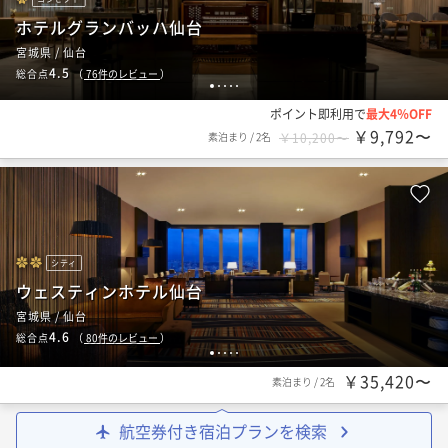
ホテルグランバッハ仙台
宮城県 / 仙台
4.5
総合点
（
76
件のレビュー
）
1
2
3
4
5
ポイント即利用で
最大4％OFF
￥9,792〜
素泊まり
/
2名
￥10,200〜
シティ
ウェスティンホテル仙台
宮城県 / 仙台
4.6
総合点
（
80
件のレビュー
）
1
2
3
4
5
￥35,420〜
素泊まり
/
2名
航空券付き宿泊プランを検索