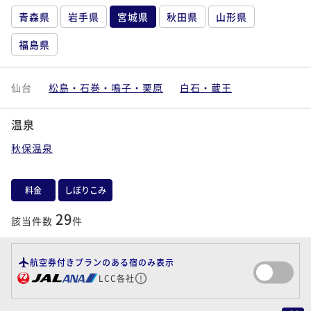
青森県
岩手県
宮城県
秋田県
山形県
福島県
仙台
松島・石巻・鳴子・栗原
白石・蔵王
温泉
秋保温泉
料金
しぼりこみ
29
該当件数
件
航空券付きプランのある宿のみ表示
LCC各社