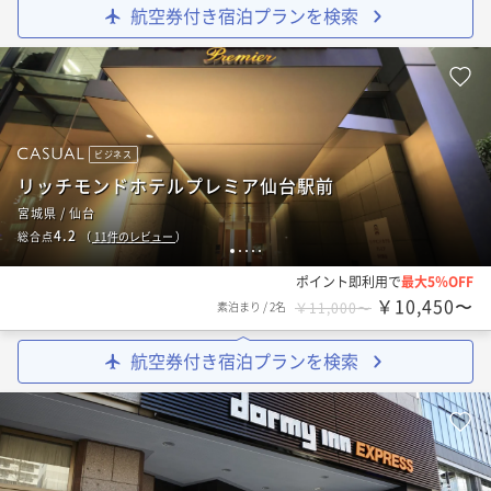
航空券付き宿泊プランを検索
ビジネス
リッチモンドホテルプレミア仙台駅前
宮城県 / 仙台
4.2
総合点
（
11
件のレビュー
）
1
2
3
4
5
ポイント即利用で
最大5％OFF
￥10,450〜
素泊まり
/
2名
￥11,000〜
航空券付き宿泊プランを検索