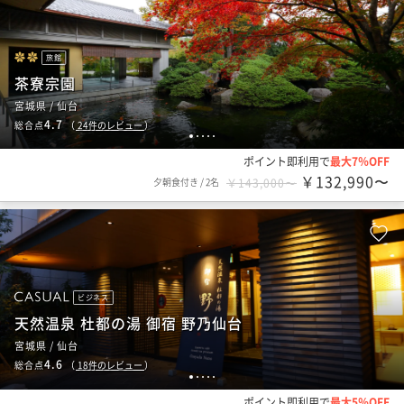
旅館
茶寮宗園
宮城県 / 仙台
4.7
総合点
（
24
件のレビュー
）
1
2
3
4
5
ポイント即利用で
最大7％OFF
￥132,990〜
夕朝食付き
/
2名
￥143,000〜
ビジネス
天然温泉 杜都の湯 御宿 野乃仙台
宮城県 / 仙台
4.6
総合点
（
18
件のレビュー
）
1
2
3
4
5
ポイント即利用で
最大5％OFF