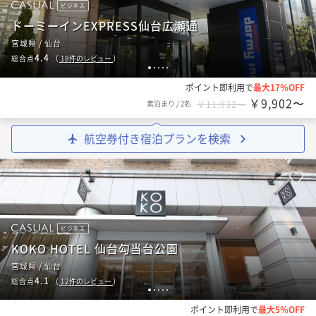
ビジネス
ドーミーインEXPRESS仙台広瀬通
宮城県 / 仙台
4.4
総合点
（
18
件のレビュー
）
1
2
3
4
5
ポイント即利用で
最大17％OFF
￥9,902〜
素泊まり
/
2名
￥11,932〜
航空券付き宿泊プランを検索
ビジネス
KOKO HOTEL 仙台勾当台公園
宮城県 / 仙台
4.1
総合点
（
12
件のレビュー
）
1
2
3
4
5
ポイント即利用で
最大5％OFF