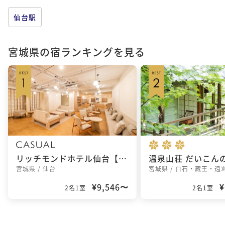
仙台駅
宮城県の宿ランキングを見る
リッチモンドホテル仙台【2024年12月28日リニューアルオープン】
温泉山荘 だいこん
宮城県 / 仙台
宮城県 / 白石・蔵王・遠
¥9,546〜
¥
2名1室
2名1室