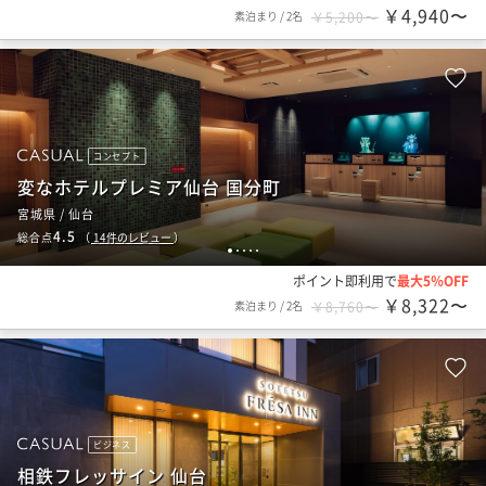
￥4,940〜
素泊まり
/
2名
￥5,200〜
コンセプト
変なホテルプレミア仙台 国分町
宮城県 / 仙台
4.5
総合点
（
14
件のレビュー
）
1
2
3
4
5
ポイント即利用で
最大5％OFF
￥8,322〜
素泊まり
/
2名
￥8,760〜
ビジネス
相鉄フレッサイン 仙台