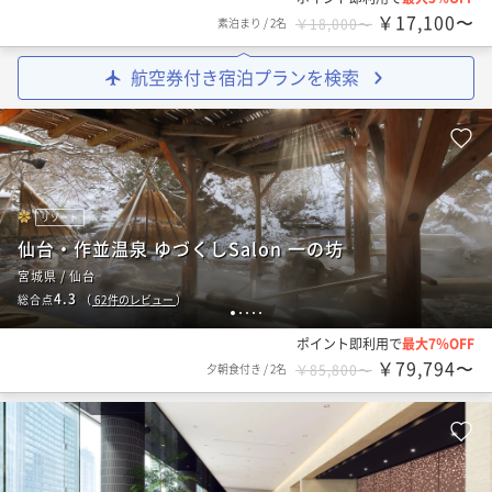
￥17,100〜
素泊まり
/
2名
￥18,000〜
航空券付き宿泊プランを検索
リゾート
仙台・作並温泉 ゆづくしSalon 一の坊
宮城県 / 仙台
4.3
総合点
（
62
件のレビュー
）
1
2
3
4
5
ポイント即利用で
最大7％OFF
￥79,794〜
夕朝食付き
/
2名
￥85,800〜