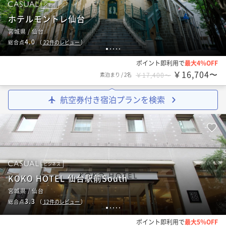
シティ
ホテルモントレ仙台
宮城県 / 仙台
4.0
総合点
（
22
件のレビュー
）
1
2
3
4
5
ポイント即利用で
最大4％OFF
￥16,704〜
素泊まり
/
2名
￥17,400〜
航空券付き宿泊プランを検索
ビジネス
KOKO HOTEL 仙台駅前South
宮城県 / 仙台
3.3
総合点
（
12
件のレビュー
）
1
2
3
4
5
ポイント即利用で
最大5％OFF