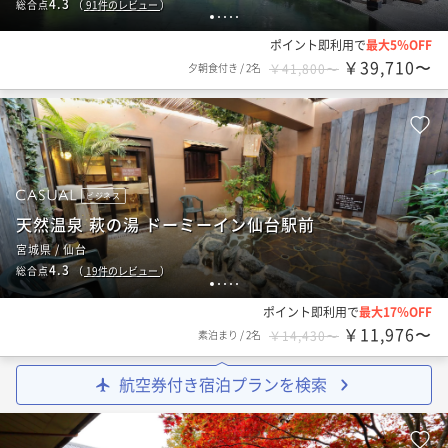
4.3
総合点
（
91
件のレビュー
）
1
2
3
4
5
ポイント即利用で
最大5％OFF
￥39,710〜
夕朝食付き
/
2名
￥41,800〜
ビジネス
天然温泉 萩の湯 ドーミーイン仙台駅前
宮城県 / 仙台
4.3
総合点
（
19
件のレビュー
）
1
2
3
4
5
ポイント即利用で
最大17％OFF
￥11,976〜
素泊まり
/
2名
￥14,430〜
航空券付き宿泊プランを検索