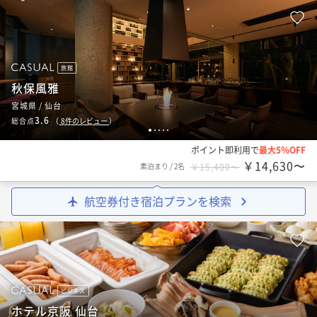
旅館
秋保風雅
宮城県 / 仙台
3.6
総合点
（
8
件のレビュー
）
1
2
3
4
5
ポイント即利用で
最大5％OFF
￥14,630〜
素泊まり
/
2名
￥15,400〜
航空券付き宿泊プランを検索
ビジネス
ホテル京阪 仙台