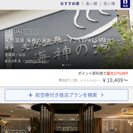
MAP
おすすめ順
高い順
安い順
ビジネス
天然温泉 海神の湯 ドーミーインEXPRESS仙台シーサ
イド
宮城県 / 仙台
4.6
総合点
（
60
件のレビュー
）
1
2
3
4
5
ポイント即利用で
最大17％OFF
￥10,409〜
素泊まり
/
2名
￥12,542〜
航空券付き宿泊プランを検索
コンセプト