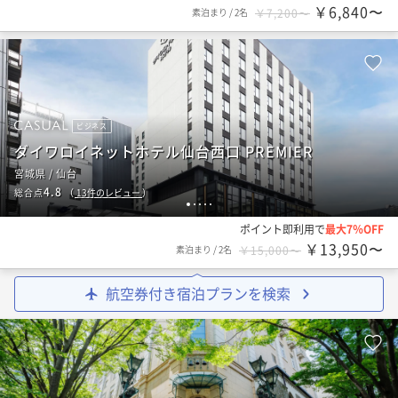
￥6,840〜
素泊まり
/
2名
￥7,200〜
ビジネス
ダイワロイネットホテル仙台西口 PREMIER
宮城県 / 仙台
4.8
総合点
（
13
件のレビュー
）
1
2
3
4
5
ポイント即利用で
最大7％OFF
￥13,950〜
素泊まり
/
2名
￥15,000〜
航空券付き宿泊プランを検索