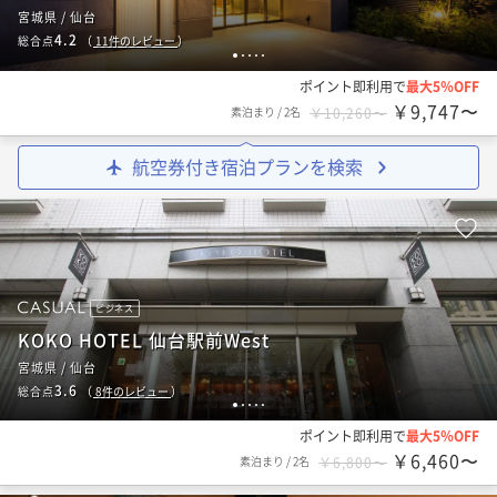
宮城県 / 仙台
4.2
総合点
（
11
件のレビュー
）
1
2
3
4
5
ポイント即利用で
最大5％OFF
￥9,747〜
素泊まり
/
2名
￥10,260〜
航空券付き宿泊プランを検索
ビジネス
KOKO HOTEL 仙台駅前West
宮城県 / 仙台
3.6
総合点
（
8
件のレビュー
）
1
2
3
4
5
ポイント即利用で
最大5％OFF
￥6,460〜
素泊まり
/
2名
￥6,800〜