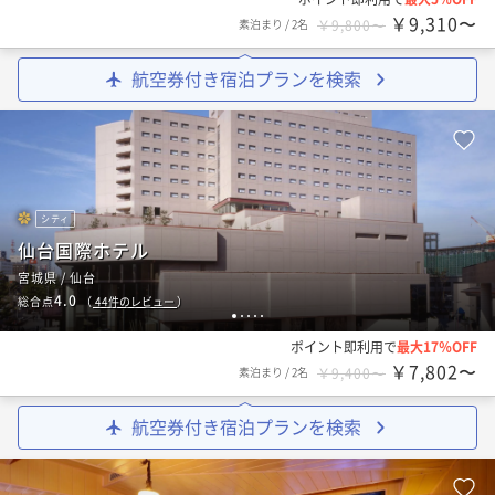
￥9,310〜
素泊まり
/
2名
￥9,800〜
航空券付き宿泊プランを検索
シティ
仙台国際ホテル
宮城県 / 仙台
4.0
総合点
（
44
件のレビュー
）
1
2
3
4
5
ポイント即利用で
最大17％OFF
￥7,802〜
素泊まり
/
2名
￥9,400〜
航空券付き宿泊プランを検索