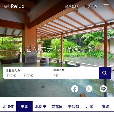
会員登録
ログイン
仙台のホテル・旅館一覧
利用人数
日程を入力
2
名
未指定
−
未指定
北海道
東北
北関東
首都圏
甲信越
北陸
東海