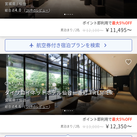
宮城県 / 仙台
4.0
総合点
（
26
件のレビュー
）
1
2
3
4
5
ポイント即利用で
最大5％OFF
￥11,495〜
素泊まり
/
2名
￥12,100〜
航空券付き宿泊プランを検索
ビジネス
ダイワロイネットホテル仙台一番町 PREMIER
宮城県 / 仙台
4.6
総合点
（
14
件のレビュー
）
1
2
3
4
5
ポイント即利用で
最大5％OFF
￥12,350〜
素泊まり
/
2名
￥13,000〜