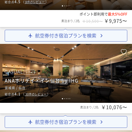
4.5
総合点
（
8
件のレビュー
）
1
2
3
4
5
ポイント即利用で
最大5％OFF
￥9,975〜
素泊まり
/
2名
￥10,500〜
航空券付き宿泊プランを検索
シティ
ANAホリデイ・イン仙台 by IHG
宮城県 / 仙台
4.1
総合点
（
30
件のレビュー
）
1
2
3
4
5
￥10,076〜
素泊まり
/
2名
航空券付き宿泊プランを検索