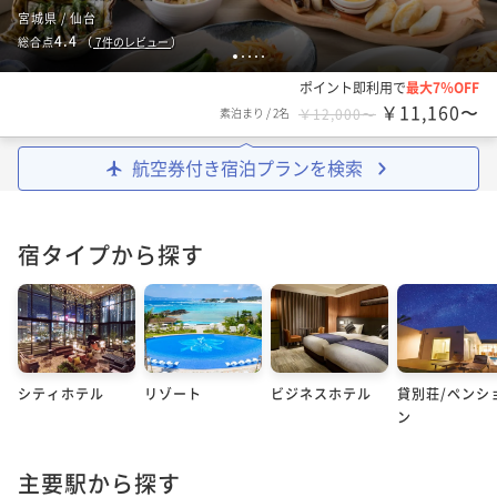
宮城県 / 仙台
4.4
総合点
（
7
件のレビュー
）
1
2
3
4
5
ポイント即利用で
最大7％OFF
￥11,160〜
素泊まり
/
2名
￥12,000〜
航空券付き宿泊プランを検索
宿タイプから探す
シティホテル
リゾート
ビジネスホテル
貸別荘/ペンシ
ン
主要駅から探す