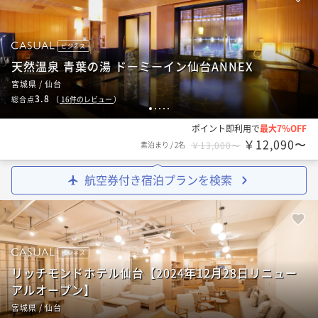
ビジネス
天然温泉 青葉の湯 ドーミーイン仙台ANNEX
宮城県 / 仙台
3.8
総合点
（
16
件のレビュー
）
1
2
3
4
5
ポイント即利用で
最大7％OFF
￥12,090〜
素泊まり
/
2名
￥13,000〜
航空券付き宿泊プランを検索
ビジネス
リッチモンドホテル仙台【2024年12月28日リニュー
アルオープン】
宮城県 / 仙台