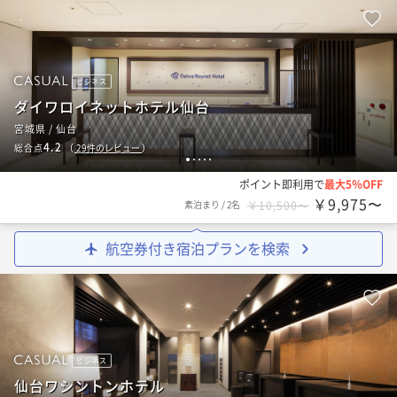
ビジネス
ダイワロイネットホテル仙台
宮城県 / 仙台
4.2
総合点
（
29
件のレビュー
）
1
2
3
4
5
ポイント即利用で
最大5％OFF
￥9,975〜
素泊まり
/
2名
￥10,500〜
航空券付き宿泊プランを検索
ビジネス
仙台ワシントンホテル