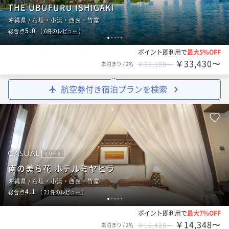
THE UBUFURU ISHIGAKI
沖縄県 / 石垣・小浜・西表・竹富
5.0
総合点
（
6
件のレビュー
）
1
2
3
4
5
ポイント即利用で
最大5％OFF
￥33,430〜
素泊まり
/
2名
￥35,190〜
航空券付き宿泊プランを検索
リゾート
南の美ら花 ホテルミヤヒラ
沖縄県 / 石垣・小浜・西表・竹富
4.1
総合点
（
21
件のレビュー
）
1
2
3
4
5
ポイント即利用で
最大7％OFF
￥14,348〜
素泊まり
/
2名
￥15,428〜