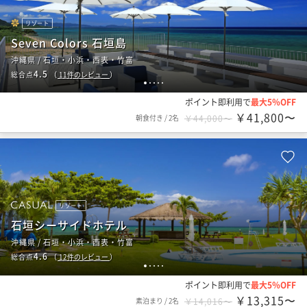
リゾート
Seven Colors 石垣島
沖縄県 / 石垣・小浜・西表・竹富
4.5
総合点
（
11
件のレビュー
）
1
2
3
4
5
ポイント即利用で
最大5％OFF
￥41,800〜
朝食付き
/
2名
￥44,000〜
リゾート
石垣シーサイドホテル
沖縄県 / 石垣・小浜・西表・竹富
4.6
総合点
（
12
件のレビュー
）
1
2
3
4
5
ポイント即利用で
最大5％OFF
￥13,315〜
素泊まり
/
2名
￥14,016〜