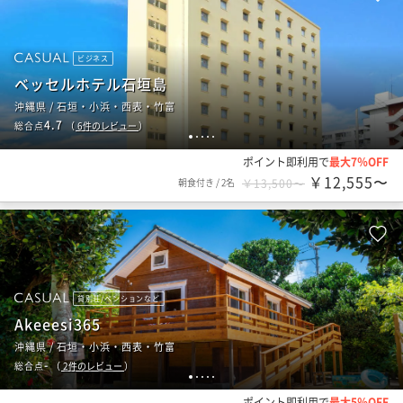
ビジネス
ベッセルホテル石垣島
沖縄県 / 石垣・小浜・西表・竹富
4.7
総合点
（
6
件のレビュー
）
1
2
3
4
5
ポイント即利用で
最大7％OFF
￥12,555〜
朝食付き
/
2名
￥13,500〜
貸別荘/ペンションなど
Akeeesi365
沖縄県 / 石垣・小浜・西表・竹富
-
総合点
（
2
件のレビュー
）
1
2
3
4
5
ポイント即利用で
最大5％OFF