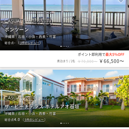
貸別荘/ペンションなど
ポンツーン
沖縄県 / 石垣・小浜・西表・竹富
-
総合点
（
3
件のレビュー
）
1
2
3
4
5
ポイント即利用で
最大5％OFF
￥66,500〜
素泊まり
/
2名
￥70,000〜
リゾート
ザ・ビーチテラス ホテルアオ石垣
沖縄県 / 石垣・小浜・西表・竹富
4.0
総合点
（
5
件のレビュー
）
1
2
3
4
5