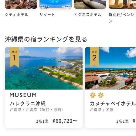
シティホテル
リゾート
ビジネスホテル
貸別荘/ペンシ
ン
沖縄県の宿ランキングを見る
ハレクラニ沖縄
沖縄県 / 西海岸（読谷・恩納）
沖縄県 / 名護
¥60,720〜
¥
2名1室
2名1室