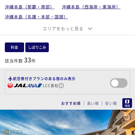
沖縄本島（那覇・南部）
沖縄本島（西海岸・東海岸）
沖縄本島（名護・本部・国頭）
沖縄離島（宮古島・伊良部島）
エリアをもっと見る
沖縄離島（石垣島・小浜島・西表島・竹富島）
沖縄離島（久米島・慶良間諸島）
料金
しぼりこみ
33
該当件数
件
航空券付きプランのある宿のみ表示
LCC各社
MAP
おすすめ順
高い順
安い順
リゾート