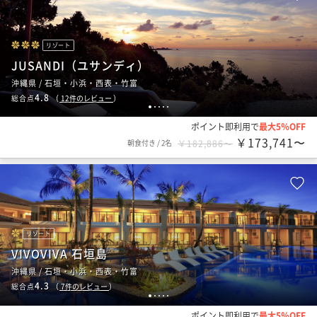
リゾート
JUSANDI（ユサンディ）
沖縄県 / 石垣・小浜・西表・竹富
4.8
総合点
（
12
件のレビュー
）
1
2
3
4
5
ポイント即利用で
最大5％OFF
￥173,741〜
朝食付き
/
2名
￥182,886〜
リゾート
VIVOVIVA 石垣島
沖縄県 / 石垣・小浜・西表・竹富
4.3
総合点
（
7
件のレビュー
）
1
2
3
4
5
ポイント即利用で
最大5％OFF