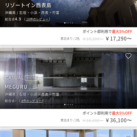
リゾートイン西表島
沖縄県 / 石垣・小浜・西表・竹富
4.9
総合点
（
10
件のレビュー
）
1
2
3
4
5
ポイント即利用で
最大5％OFF
￥17,290〜
素泊まり
/
2名
￥18,200〜
リゾート
MEGURU｜巡
沖縄県 / 石垣・小浜・西表・竹富
-
総合点
（
4
件のレビュー
）
1
2
3
4
5
ポイント即利用で
最大5％OFF
￥36,100〜
素泊まり
/
2名
￥38,000〜