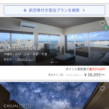
航空券付き宿泊プランを検索
リゾート
スカイククル石垣島
沖縄県 / 石垣・小浜・西表・竹富
-
総合点
（
3
件のレビュー
）
1
2
3
4
5
ポイント即利用で
最大5％OFF
￥38,095〜
素泊まり
/
2名
￥40,100〜
リゾート