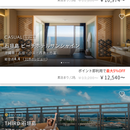
￥11,800〜
リゾート
石垣島 ビーチホテルサンシャイン
沖縄県 / 石垣・小浜・西表・竹富
4.4
総合点
（
31
件のレビュー
）
1
2
3
4
5
ポイント即利用で
最大5％OFF
￥12,540〜
素泊まり
/
2名
￥13,200〜
リゾート
THIRD 石垣島