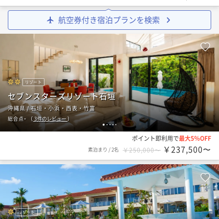
航空券付き宿泊プランを検索
リゾート
セブンスターズリゾート石垣
沖縄県 / 石垣・小浜・西表・竹富
-
総合点
（
3
件のレビュー
）
1
2
3
4
5
ポイント即利用で
最大5％OFF
￥237,500〜
素泊まり
/
2名
￥250,000〜
リゾート