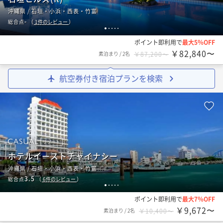
沖縄県 / 石垣・小浜・西表・竹富
-
総合点
（
1
件のレビュー
）
1
2
3
4
5
ポイント即利用で
最大5％OFF
￥82,840〜
素泊まり
/
2名
￥87,200〜
航空券付き宿泊プランを検索
リゾート
ホテルイーストチャイナシー
沖縄県 / 石垣・小浜・西表・竹富
3.5
総合点
（
6
件のレビュー
）
1
2
3
4
5
ポイント即利用で
最大7％OFF
￥9,672〜
素泊まり
/
2名
￥10,400〜