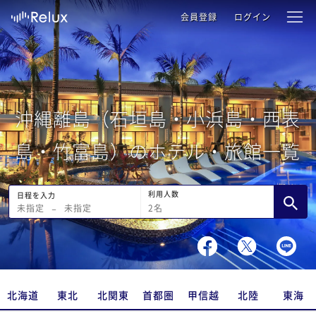
会員登録
ログイン
沖縄離島（石垣島・小浜島・西表
島・竹富島）のホテル・旅館一覧
利用人数
日程を入力
2
名
未指定
−
未指定
北海道
東北
北関東
首都圏
甲信越
北陸
東海