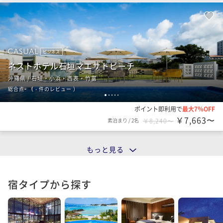
ビジネス
ネストホテル石垣マエサトビーチ
沖縄県 / 石垣・小浜・西表・竹富
-
総合点
（
- 件のレビュー
）
1
2
3
4
5
ポイント即利用で
最大7％OFF
￥7,663〜
素泊まり
/
2名
￥8,240〜
もっと見る
宿タイプから探す