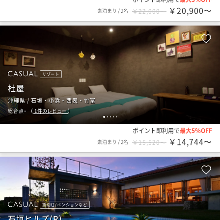
￥20,900〜
素泊まり
/
2名
￥22,000〜
リゾート
杜屋
沖縄県 / 石垣・小浜・西表・竹富
-
総合点
（
1
件のレビュー
）
1
2
3
4
5
ポイント即利用で
最大5％OFF
￥14,744〜
素泊まり
/
2名
￥15,520〜
貸別荘/ペンションなど
石垣ヒルズ(R)