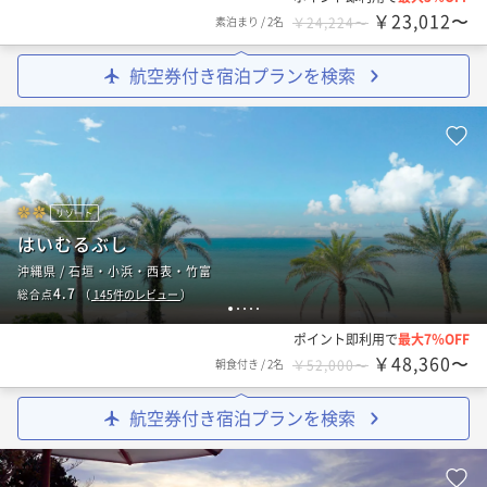
￥23,012〜
素泊まり
/
2名
￥24,224〜
航空券付き宿泊プランを検索
リゾート
はいむるぶし
沖縄県 / 石垣・小浜・西表・竹富
4.7
総合点
（
145
件のレビュー
）
1
2
3
4
5
ポイント即利用で
最大7％OFF
￥48,360〜
朝食付き
/
2名
￥52,000〜
航空券付き宿泊プランを検索