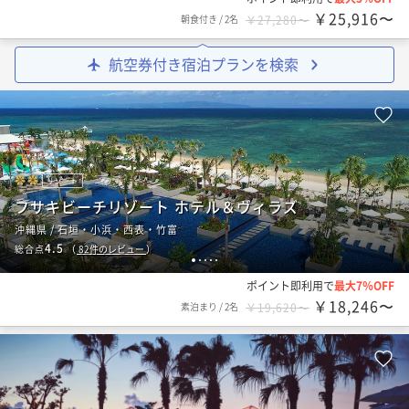
￥25,916〜
朝食付き
/
2名
￥27,280〜
航空券付き宿泊プランを検索
リゾート
フサキビーチリゾート ホテル＆ヴィラズ
沖縄県 / 石垣・小浜・西表・竹富
4.5
総合点
（
82
件のレビュー
）
1
2
3
4
5
ポイント即利用で
最大7％OFF
￥18,246〜
素泊まり
/
2名
￥19,620〜