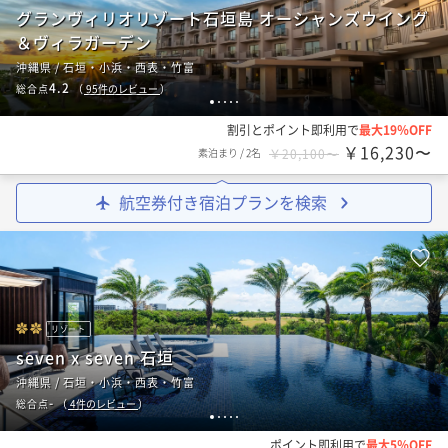
グランヴィリオリゾート石垣島 オーシャンズウイング
＆ヴィラガーデン
沖縄県 / 石垣・小浜・西表・竹富
4.2
総合点
（
95
件のレビュー
）
1
2
3
4
5
割引とポイント即利用で
最大19％OFF
￥16,230〜
素泊まり
/
2名
￥20,100〜
航空券付き宿泊プランを検索
リゾート
seven x seven 石垣
沖縄県 / 石垣・小浜・西表・竹富
-
総合点
（
4
件のレビュー
）
1
2
3
4
5
ポイント即利用で
最大5％OFF