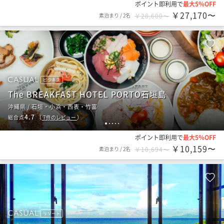
ポイント即利用で
最大5％OFF
￥27,170〜
素泊まり
/
2名
￥28,600〜
ビジネス
The BREAKFAST HOTEL PORTO石垣島
沖縄県 / 石垣・小浜・西表・竹富
4.7
総合点
（
7
件のレビュー
）
1
2
3
4
5
ポイント即利用で
最大5％OFF
￥10,159〜
素泊まり
/
2名
￥10,694〜
リゾート