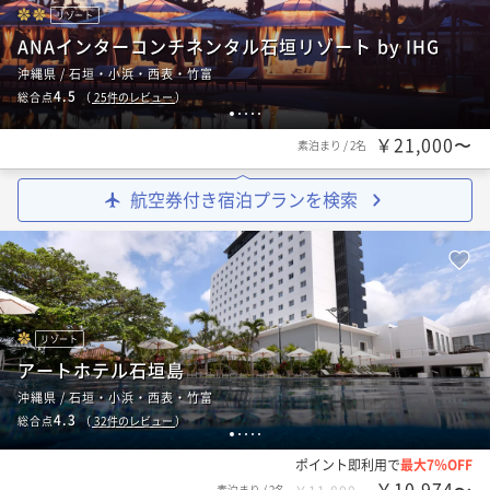
リゾート
ANAインターコンチネンタル石垣リゾート by IHG
沖縄県 / 石垣・小浜・西表・竹富
4.5
総合点
（
25
件のレビュー
）
1
2
3
4
5
￥21,000〜
素泊まり
/
2名
航空券付き宿泊プランを検索
リゾート
アートホテル石垣島
沖縄県 / 石垣・小浜・西表・竹富
4.3
総合点
（
32
件のレビュー
）
1
2
3
4
5
ポイント即利用で
最大7％OFF
￥10,974〜
素泊まり
/
2名