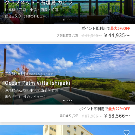
クラブメッド・石垣島 カビラ
沖縄県 / 石垣・小浜・西表・竹富
5.0
総合点
（
6
件のレビュー
）
1
2
3
4
5
ポイント即利用で
最大5％OFF
￥44,935〜
夕朝食付き
/
2名
￥47,300〜
貸別荘/ペンションなど
Ocean Palm Villa Ishigaki
沖縄県 / 石垣・小浜・西表・竹富
-
総合点
（
- 件のレビュー
）
1
2
3
4
5
ポイント即利用で
最大22％OFF
￥68,566〜
素泊まり
/
2名
￥87,906〜