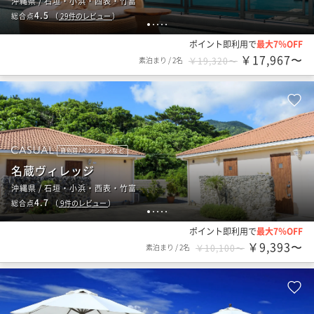
沖縄県 / 石垣・小浜・西表・竹富
4.5
総合点
（
29
件のレビュー
）
1
2
3
4
5
ポイント即利用で
最大7％OFF
￥17,967〜
素泊まり
/
2名
￥19,320〜
貸別荘/ペンションなど
名蔵ヴィレッジ
沖縄県 / 石垣・小浜・西表・竹富
4.7
総合点
（
9
件のレビュー
）
1
2
3
4
5
ポイント即利用で
最大7％OFF
￥9,393〜
素泊まり
/
2名
￥10,100〜