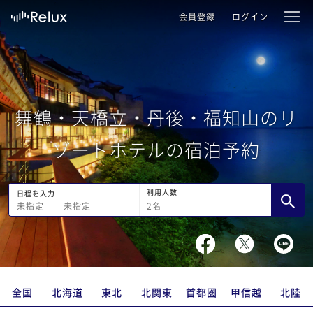
会員登録
ログイン
舞鶴・天橋立・丹後・福知山のリ
ゾートホテルの宿泊予約
利用人数
日程を入力
2
名
未指定
−
未指定
全国
北海道
東北
北関東
首都圏
甲信越
北陸