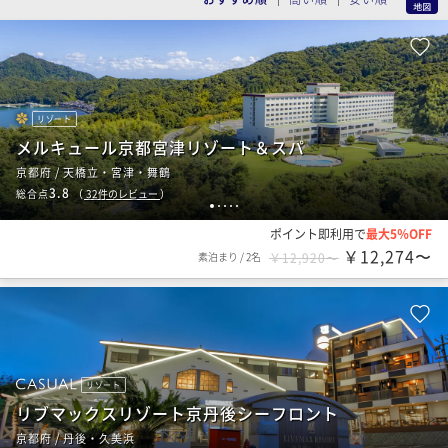
リゾート
メルキュール京都宮津リゾート＆スパ
京都府 / 天橋立・宮津・舞鶴
3.8
総合点
（
32
件のレビュー
）
1
2
3
4
5
ポイント即利用で
最大5％OFF
￥12,274〜
素泊まり
/
2名
￥12,920〜
リゾート
リブマックスリゾート京丹後シーフロント
京都府 / 丹後・久美浜