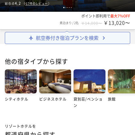
4.2
総合点
（
17
件のレビュー
）
1
2
3
4
5
ポイント即利用で
最大7％OFF
￥13,020〜
素泊まり
/
2名
￥14,000〜
航空券付き宿泊プランを検索
他の宿タイプから探す
シティホテル
ビジネスホテル
貸別荘/ペンショ
旅館
ン
リゾートホテルを
都道府県から探す