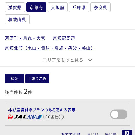
滋賀県
京都府
大阪府
兵庫県
奈良県
和歌山県
河原町・烏丸・大宮
京都駅周辺
京都北部（嵐山・貴船・高雄・丹波・美山）
祗園・東山・北白川
京都南部（宇治・長岡京・山崎）
エリアをもっと見る
舞鶴・天橋立・丹後・福知山
料金
しぼりこみ
2
該当件数
件
航空券付きプランのある宿のみ表示
LCC各社
MAP
おすすめ順
高い順
安い順