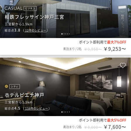
ビジネス
相鉄フレッサイン神戸三宮
三宮駅から1.9km
3.8
総合点
（
12
件のレビュー
）
1
2
3
4
5
ポイント即利用で
最大7％OFF
￥9,253〜
素泊まり
/
2名
￥9,950〜
シティ
ホテルピエナ神戸
三宮駅から1.9km
4.5
総合点
（
138
件のレビュー
）
1
2
3
4
5
ポイント即利用で
最大5％OFF
￥7,600〜
素泊まり
/
2名
￥8,000〜