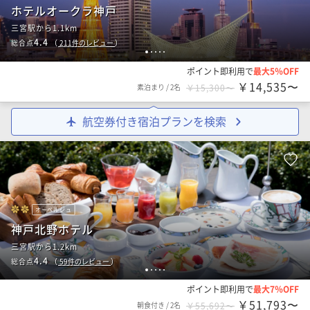
ホテルオークラ神戸
三宮駅から1.1km
4.4
総合点
（
211
件のレビュー
）
1
2
3
4
5
ポイント即利用で
最大5％OFF
￥14,535〜
素泊まり
/
2名
￥15,300〜
航空券付き宿泊プランを検索
オーベルジュ
神戸北野ホテル
三宮駅から1.2km
4.4
総合点
（
59
件のレビュー
）
1
2
3
4
5
ポイント即利用で
最大7％OFF
￥51,793〜
朝食付き
/
2名
￥55,692〜