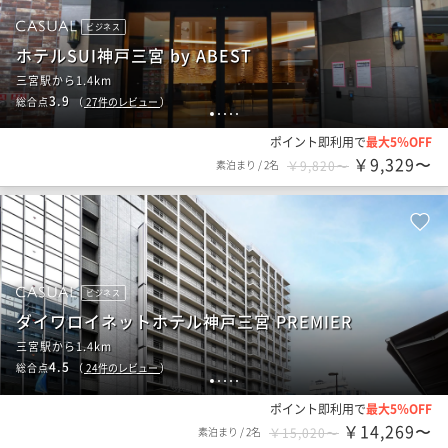
ビジネス
ホテルSUI神戸三宮 by ABEST
三宮駅から1.4km
3.9
総合点
（
27
件のレビュー
）
1
2
3
4
5
ポイント即利用で
最大5％OFF
￥9,329〜
素泊まり
/
2名
￥9,820〜
ビジネス
ダイワロイネットホテル神戸三宮 PREMIER
三宮駅から1.4km
4.5
総合点
（
24
件のレビュー
）
1
2
3
4
5
ポイント即利用で
最大5％OFF
￥14,269〜
素泊まり
/
2名
￥15,020〜