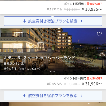
ポイント即利用で
最大5％OFF
￥10,925〜
素泊まり
/
2名
￥11,500〜
航空券付き宿泊プランを検索
シティ
ホテル ラ･スイート神戸ハーバーランド
三宮駅から1.0km
4.8
総合点
（
549
件のレビュー
）
1
2
3
4
5
ポイント即利用で
最大5％OFF
￥31,996〜
素泊まり
/
2名
￥33,680〜
航空券付き宿泊プランを検索