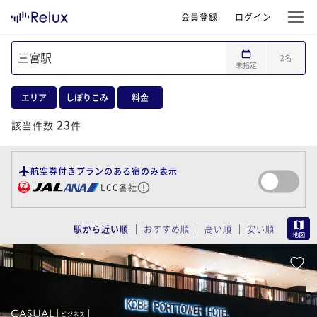
会員登録
ログイン
2
名
未指定
エリア
しぼりこみ
料金
23
該当件数
件
航空券付きプランのある宿のみ表示
LCC各社
MAP
駅から近い順
おすすめ順
高い順
安い順
ビジネス