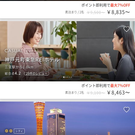
ポイント即利用で
最大7％OFF
￥8,835〜
素泊まり
/
2名
￥9,500〜
ビジネス
神戸元町東急REIホテル
三宮駅から1.0km
4.2
総合点
（
29
件のレビュー
）
1
2
3
4
5
ポイント即利用で
最大7％OFF
￥8,463〜
素泊まり
/
2名
￥9,100〜
シティ