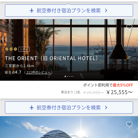
航空券付き宿泊プランを検索
シティ
THE ORIENT（旧 ORIENTAL HOTEL）
三宮駅から1.4km
4.7
総合点
（
212
件のレビュー
）
1
2
3
4
5
ポイント即利用で
最大5％OFF
￥25,555〜
素泊まり
/
2名
￥26,900〜
航空券付き宿泊プランを検索