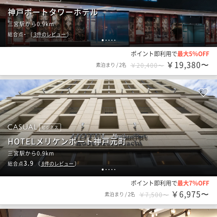
神戸ポートタワーホテル
三宮駅から0.9km
-
総合点
（
3
件のレビュー
）
1
2
3
4
5
ポイント即利用で
最大5％OFF
￥19,380〜
素泊まり
/
2名
￥20,400〜
ビジネス
HOTELメリケンポート神戸元町
三宮駅から0.9km
3.9
総合点
（
8
件のレビュー
）
1
2
3
4
5
ポイント即利用で
最大7％OFF
￥6,975〜
素泊まり
/
2名
￥7,500〜