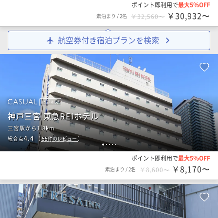
ポイント即利用で
最大5％OFF
￥30,932〜
素泊まり
/
2名
￥32,560〜
航空券付き宿泊プランを検索
ビジネス
神戸三宮 東急REIホテル
三宮駅から1.8km
4.4
総合点
（
55
件のレビュー
）
1
2
3
4
5
ポイント即利用で
最大5％OFF
￥8,170〜
素泊まり
/
2名
￥8,600〜