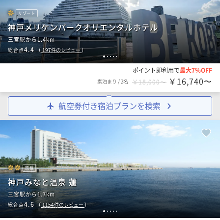
リゾート
神戸メリケンパークオリエンタルホテル
三宮駅から1.4km
4.4
総合点
（
197
件のレビュー
）
1
2
3
4
5
ポイント即利用で
最大7％OFF
￥16,740〜
素泊まり
/
2名
￥18,000〜
航空券付き宿泊プランを検索
旅館
神戸みなと温泉 蓮
三宮駅から1.7km
4.6
総合点
（
1154
件のレビュー
）
1
2
3
4
5