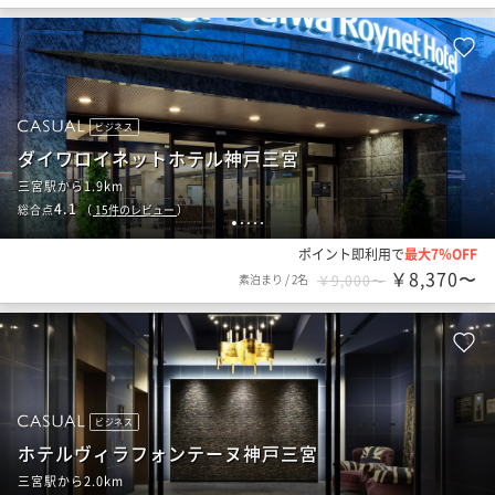
ビジネス
ダイワロイネットホテル神戸三宮
三宮駅から1.9km
4.1
総合点
（
15
件のレビュー
）
1
2
3
4
5
ポイント即利用で
最大7％OFF
￥8,370〜
素泊まり
/
2名
￥9,000〜
ビジネス
ホテルヴィラフォンテーヌ神戸三宮
三宮駅から2.0km