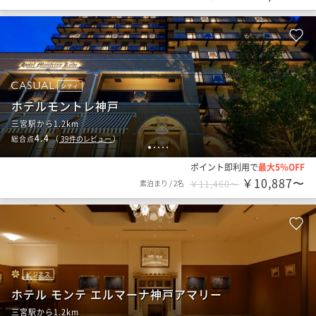
シティ
ホテルモントレ神戸
三宮駅から1.2km
4.4
総合点
（
39
件のレビュー
）
1
2
3
4
5
ポイント即利用で
最大5％OFF
￥10,887〜
素泊まり
/
2名
￥11,460〜
ビジネス
ホテル モンテ エルマーナ神戸アマリー
三宮駅から1.2km