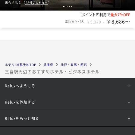
4.1
総合点
（
36
件のレビュー
）
1
2
3
4
5
ポイント即利用で
最大7％OFF
￥8,686〜
素泊まり
/
2名
￥9,340〜
ホテル•旅館予約TOP
兵庫県
神戸・有馬・明石
三宮駅周辺のおすすめホテル・ビジネスホテル
Reluxへようこそ
Reluxを体験する
Reluxをもっと知る