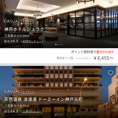
ビジネス
神戸ホテルジュラク
三宮駅から0.9km
4.5
総合点
（
40
件のレビュー
）
1
2
3
4
5
ポイント即利用で
最大5％OFF
￥8,455〜
素泊まり
/
2名
￥8,900〜
ビジネス
天然温泉 浪漫湯 ドーミーイン神戸元町
三宮駅から0.9km
4.5
総合点
（
71
件のレビュー
）
1
2
3
4
5