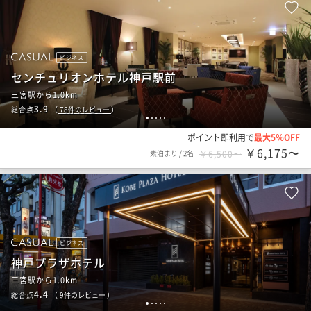
ビジネス
センチュリオンホテル神戸駅前
三宮駅から1.0km
3.9
総合点
（
78
件のレビュー
）
1
2
3
4
5
ポイント即利用で
最大5％OFF
￥6,175〜
素泊まり
/
2名
￥6,500〜
ビジネス
神戸プラザホテル
三宮駅から1.0km
4.4
総合点
（
9
件のレビュー
）
1
2
3
4
5