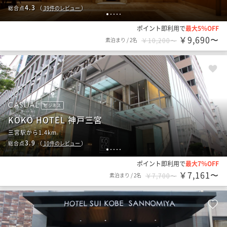
4.3
総合点
（
39
件のレビュー
）
1
2
3
4
5
ポイント即利用で
最大5％OFF
￥9,690〜
素泊まり
/
2名
￥10,200〜
ビジネス
KOKO HOTEL 神戸三宮
三宮駅から1.4km
3.9
総合点
（
10
件のレビュー
）
1
2
3
4
5
ポイント即利用で
最大7％OFF
￥7,161〜
素泊まり
/
2名
￥7,700〜