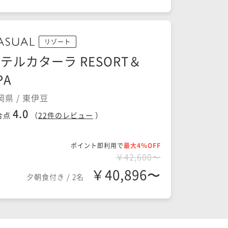
リゾート
テルカターラ RESORT＆
PA
岡県 / 東伊豆
4.0
合点
（
22
件のレビュー
）
ポイント即利用で
最大4％OFF
￥42,600〜
￥40,896〜
夕朝食付き
/
2名