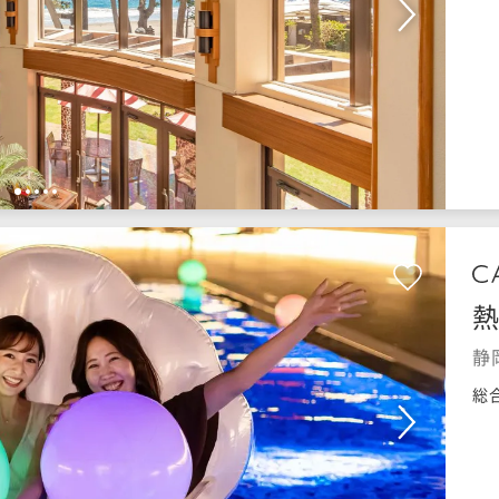
1
2
3
4
5
静
総