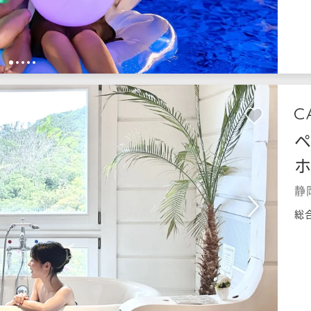
1
2
3
4
5
静
総