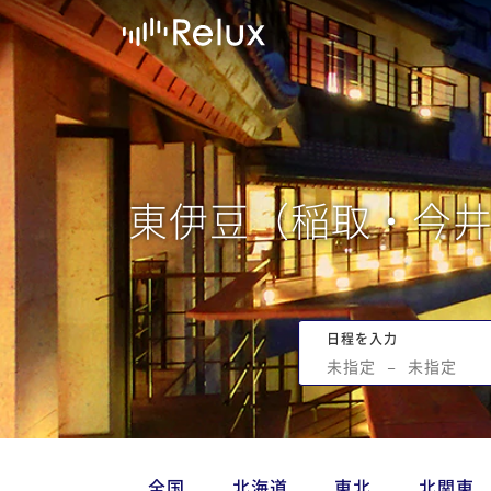
東伊豆（稲取・今
日程を入力
未指定
−
未指定
全国
北海道
東北
北関東