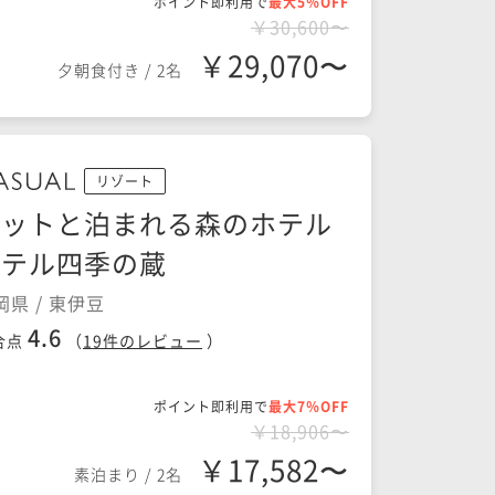
ポイント即利用で
最大5％OFF
￥30,600〜
￥29,070〜
夕朝食付き
/
2名
リゾート
ペットと泊まれる森のホテル
ホテル四季の蔵
岡県 / 東伊豆
4.6
合点
（
19
件のレビュー
）
ポイント即利用で
最大7％OFF
￥18,906〜
￥17,582〜
素泊まり
/
2名