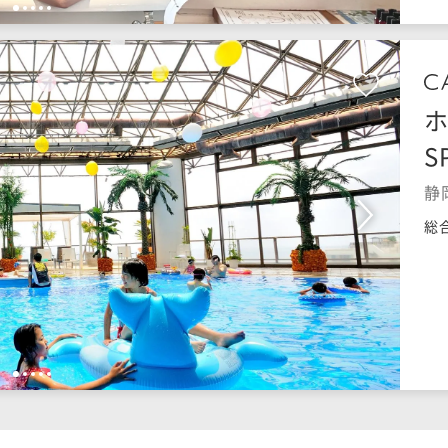
1
2
3
4
5
ホ
S
静
総
1
2
3
4
5