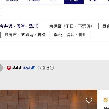
今井浜・河津・熱川）
南伊豆（下田・下賀茂）
西
静岡市・御殿場・焼津
浜松・袋井・掛川
LCC各社
伊