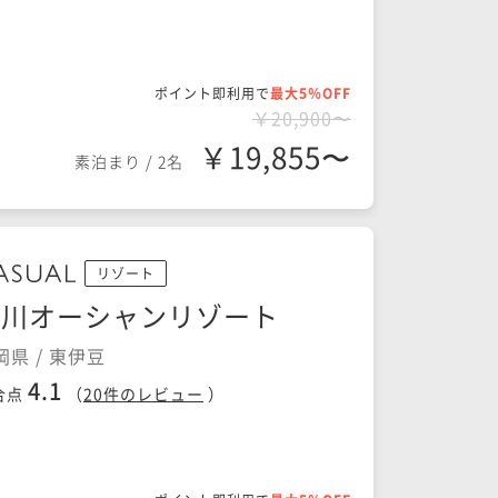
ポイント即利用で
最大5％OFF
￥20,900〜
￥19,855〜
素泊まり
/
2名
リゾート
熱川オーシャンリゾート
岡県 / 東伊豆
4.1
合点
（
20
件のレビュー
）