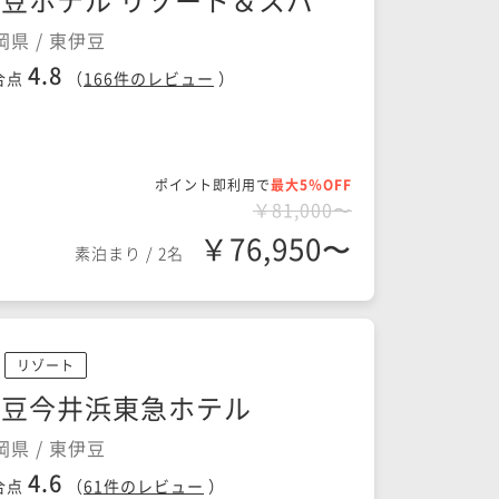
岡県 / 東伊豆
4.8
合点
（
166
件のレビュー
）
ポイント即利用で
最大5％OFF
￥81,000〜
￥76,950〜
素泊まり
/
2名
リゾート
伊豆今井浜東急ホテル
岡県 / 東伊豆
4.6
合点
（
61
件のレビュー
）