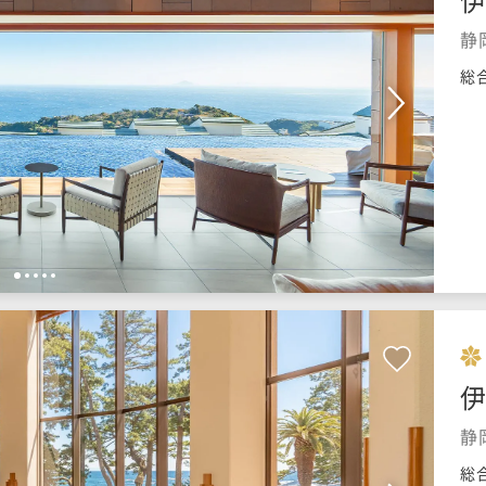
静
総
1
2
3
4
5
静
総