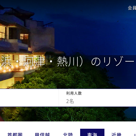
会
井浜・河津・熱川）のリゾー
利用人数
2
名
首都圏
甲信越
北陸
東海
近畿