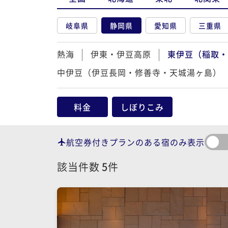
岐阜県
静岡県
愛知県
三重県
熱海
伊東・伊豆高原
東伊豆（稲取・
中伊豆（伊豆長岡・修善寺・天城湯ヶ島）
料金
しぼりこみ
航空券付きプランのある宿のみ表示
該当件数
5
件