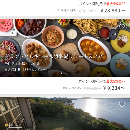
ポイント即利用で
最大5％OFF
￥28,880〜
朝食付き
/
2名
￥30,400〜
リゾート
グランドメルキュール浜名湖リゾート＆スパ
静岡県 / 浜松・浜名湖
3.9
総合点
（
55
件のレビュー
）
1
2
3
4
5
ポイント即利用で
最大5％OFF
￥9,234〜
素泊まり
/
2名
￥9,720〜
リゾート