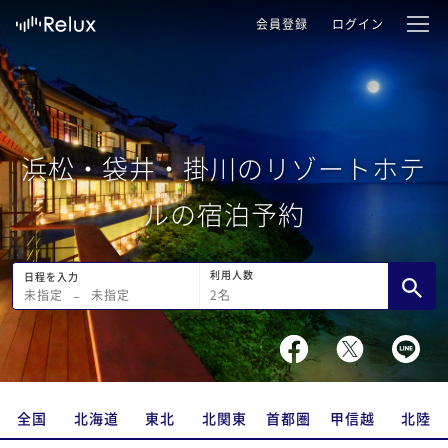
会員登録
ログイン
浜松・袋井・掛川のリゾートホテ
ルの宿泊予約
利用人数
日程を入力
2
名
未指定
−
未指定
全国
北海道
東北
北関東
首都圏
甲信越
北陸