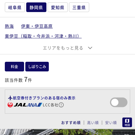
岐阜県
静岡県
愛知県
三重県
熱海
伊東・伊豆高原
東伊豆（稲取・今井浜・河津・熱川）
南伊豆（下田・下賀茂）
エリアをもっと見る
西伊豆（沼津・戸田・土肥・堂ヶ島）
中伊豆（伊豆長岡・修善寺・天城湯ヶ島）
料金
しぼりこみ
静岡市・御殿場・焼津
浜松・袋井・掛川
7
該当件数
件
航空券付きプランのある宿のみ表示
LCC各社
MAP
おすすめ順
高い順
安い順