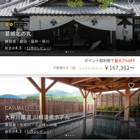
リゾート
葛城北の丸
静岡県 / 磐田・袋井・掛川
4.5
総合点
（
51
件のレビュー
）
1
2
3
4
5
ポイント即利用で
最大7％OFF
￥167,362〜
夕朝食付き
/
2名
￥179,960〜
リゾート
大井川鐵道 川根温泉ホテル
静岡県 / 大井川・寸又峡・川根
4.5
総合点
（
53
件のレビュー
）
1
2
3
4
5