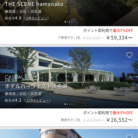
THE SCENE hamanako
静岡県 / 浜松・浜名湖
4.8
総合点
（
6
件のレビュー
）
1
2
3
4
5
ポイント即利用で
最大7％OFF
￥59,334〜
夕朝食付き
/
2名
￥63,800〜
リゾート
ホテルハーヴェスト浜名湖
静岡県 / 浜松・浜名湖
4.2
総合点
（
22
件のレビュー
）
1
2
3
4
5
ポイント即利用で
最大5％OFF
￥26,552〜
朝食付き
/
2名
￥27,950〜