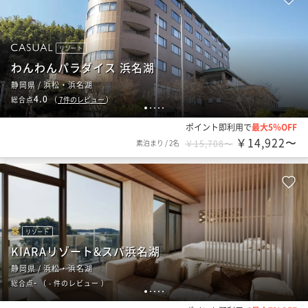
リゾート
わんわんパラダイス 浜名湖
静岡県 / 浜松・浜名湖
4.0
総合点
（
7
件のレビュー
）
1
2
3
4
5
ポイント即利用で
最大5％OFF
￥14,922〜
素泊まり
/
2名
￥15,708〜
リゾート
KIARAリゾート&スパ浜名湖
静岡県 / 浜松・浜名湖
-
総合点
（
- 件のレビュー
）
1
2
3
4
5