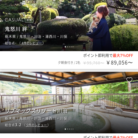
旅館
鬼怒川 絆
栃木県 / 鬼怒川・川治・湯西川・川俣
-
総合点
（
4
件のレビュー
）
1
2
3
4
5
ポイント即利用で
最大7％OFF
￥89,056〜
夕朝食付き
/
2名
￥95,760〜
旅館
リブマックスリゾート川治
栃木県 / 鬼怒川・川治・湯西川・川俣
3.2
総合点
（
5
件のレビュー
）
1
2
3
4
5
ポイント即利用で
最大7％OFF