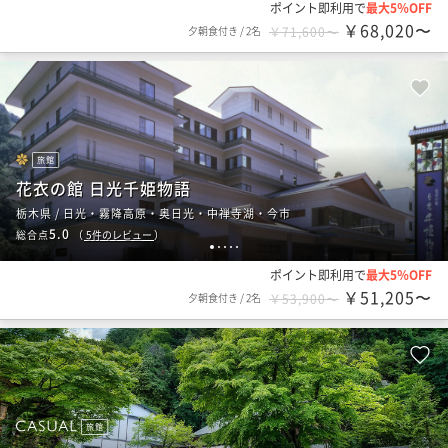
ポイント即利用で
最大5％OFF
￥68,020〜
夕朝食付き
/
2名
￥71,600〜
旅館
花衣の館 日光千姫物語
栃木県 / 日光・霧降高原・奥日光・中禅寺湖・今市
5.0
総合点
（
5
件のレビュー
）
1
2
3
4
5
ポイント即利用で
最大5％OFF
￥51,205〜
夕朝食付き
/
2名
￥53,900〜
旅館