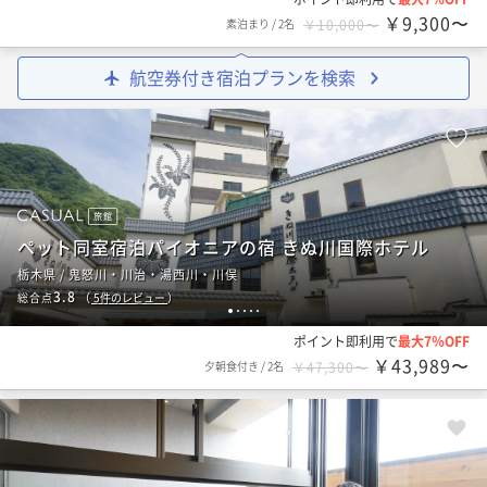
￥9,300〜
素泊まり
/
2名
￥10,000〜
航空券付き宿泊プランを検索
旅館
ペット同室宿泊パイオニアの宿 きぬ川国際ホテル
栃木県 / 鬼怒川・川治・湯西川・川俣
3.8
総合点
（
5
件のレビュー
）
1
2
3
4
5
ポイント即利用で
最大7％OFF
￥43,989〜
夕朝食付き
/
2名
￥47,300〜