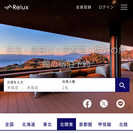
会員登録
ログイン
日光・鬼怒川・宇都宮・佐野の旅
館の宿泊予約
利用人数
日程を入力
2
名
未指定
−
未指定
全国
北海道
東北
北関東
首都圏
甲信越
北陸