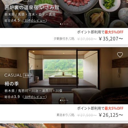
囲炉裏の温泉宿 いさみ館
栃木県 / 馬頭・茂木・益子・真岡
4.5
総合点
（
30
件のレビュー
）
1
2
3
4
5
ポイント即利用で
最大5％OFF
￥35,207〜
夕朝食付き
/
2名
￥37,060〜
旅館
栂の季
栃木県 / 鬼怒川・川治・湯西川・川俣
3.9
総合点
（
38
件のレビュー
）
1
2
3
4
5
ポイント即利用で
最大5％OFF
￥26,125〜
素泊まり
/
2名
￥27,500〜