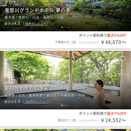
旅館
鬼怒川グランドホテル 夢の季
栃木県 / 鬼怒川・川治・湯西川・川俣
4.5
総合点
（
46
件のレビュー
）
1
2
3
4
5
ポイント即利用で
最大5％OFF
￥48,070〜
夕朝食付き
/
2名
￥50,600〜
旅館
奥日光ホテル四季彩
栃木県 / 日光・霧降高原・奥日光・中禅寺湖・今市
3.9
総合点
（
105
件のレビュー
）
1
2
3
4
5
ポイント即利用で
最大7％OFF
￥24,552〜
素泊まり
/
2名
￥26,400〜