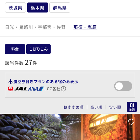
茨城県
栃木県
群馬県
日光・鬼怒川・宇都宮・佐野
那須・塩原
料金
しぼりこみ
27
該当件数
件
航空券付きプランのある宿のみ表示
LCC各社
MAP
おすすめ順
高い順
安い順