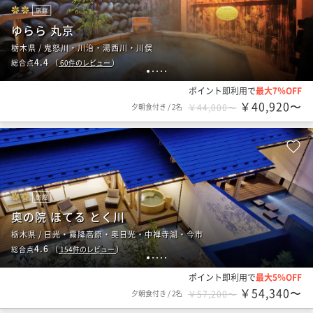
旅館
ゆらら 丸京
栃木県 / 鬼怒川・川治・湯西川・川俣
4.4
総合点
（
60
件のレビュー
）
1
2
3
4
5
ポイント即利用で
最大7％OFF
￥40,920〜
夕朝食付き
/
2名
￥44,000〜
旅館
奥の院 ほてる とく川
栃木県 / 日光・霧降高原・奥日光・中禅寺湖・今市
4.6
総合点
（
154
件のレビュー
）
1
2
3
4
5
ポイント即利用で
最大5％OFF
￥54,340〜
夕朝食付き
/
2名
￥57,200〜