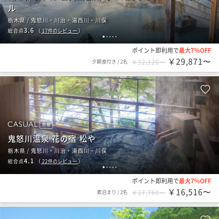
ル
栃木県 / 鬼怒川・川治・湯西川・川俣
3.6
総合点
（
17
件のレビュー
）
1
2
3
4
5
ポイント即利用で
最大7％OFF
￥29,871〜
夕朝食付き
/
2名
￥32,120〜
旅館
鬼怒川温泉 花の宿 松や
栃木県 / 鬼怒川・川治・湯西川・川俣
4.1
総合点
（
22
件のレビュー
）
1
2
3
4
5
ポイント即利用で
最大7％OFF
￥16,516〜
素泊まり
/
2名
￥17,760〜