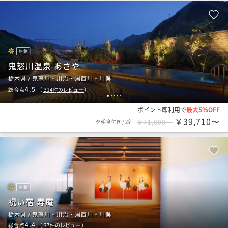
旅館
鬼怒川温泉 あさや
栃木県 / 鬼怒川・川治・湯西川・川俣
4.5
総合点
（
314
件のレビュー
）
1
2
3
4
5
ポイント即利用で
最大5％OFF
￥39,710〜
夕朝食付き
/
2名
￥41,800〜
旅館
祝い宿 寿庵
栃木県 / 鬼怒川・川治・湯西川・川俣
4.4
総合点
（
37
件のレビュー
）