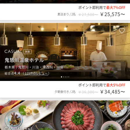
ポイント即利用で
最大7％OFF
￥25,575〜
素泊まり
/
2名
￥27,500〜
旅館
鬼怒川温泉ホテル
栃木県 / 鬼怒川・川治・湯西川・川俣
4.4
総合点
（
129
件のレビュー
）
1
2
3
4
5
ポイント即利用で
最大5％OFF
￥34,485〜
夕朝食付き
/
2名
￥36,300〜
旅館