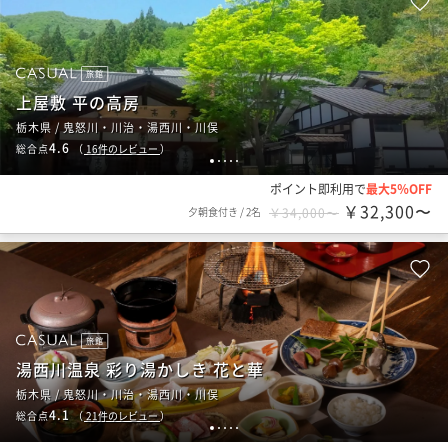
旅館
上屋敷 平の高房
栃木県 / 鬼怒川・川治・湯西川・川俣
4.6
総合点
（
16
件のレビュー
）
1
2
3
4
5
ポイント即利用で
最大5％OFF
￥32,300〜
夕朝食付き
/
2名
￥34,000〜
旅館
湯西川温泉 彩り湯かしき 花と華
栃木県 / 鬼怒川・川治・湯西川・川俣
4.1
総合点
（
21
件のレビュー
）
1
2
3
4
5