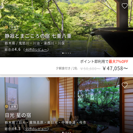
旅館
静寂とまごころの宿 七重八重
栃木県 / 鬼怒川・川治・湯西川・川俣
4.6
総合点
（
46
件のレビュー
）
1
2
3
4
5
ポイント即利用で
最大7％OFF
￥47,058〜
夕朝食付き
/
2名
￥50,600〜
旅館
日光 星の宿
栃木県 / 日光・霧降高原・奥日光・中禅寺湖・今市
4.3
総合点
（
65
件のレビュー
）
1
2
3
4
5