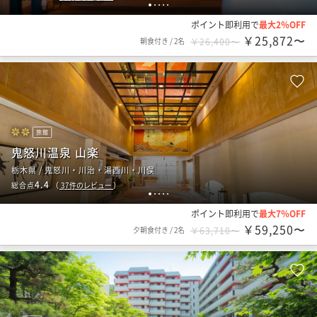
1
2
3
4
5
ポイント即利用で
最大2％OFF
￥25,872〜
朝食付き
/
2名
￥26,400〜
旅館
鬼怒川温泉 山楽
栃木県 / 鬼怒川・川治・湯西川・川俣
4.4
総合点
（
37
件のレビュー
）
1
2
3
4
5
ポイント即利用で
最大7％OFF
￥59,250〜
夕朝食付き
/
2名
￥63,710〜