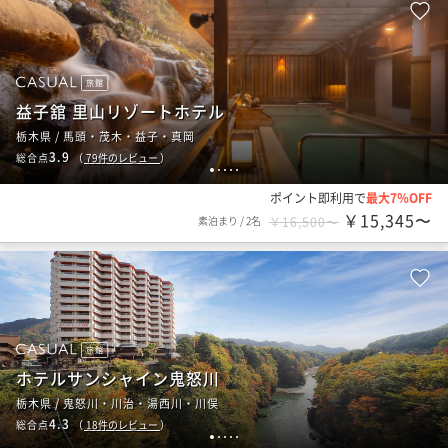
旅館
益子舘 里山リゾートホテル
栃木県 / 馬頭・茂木・益子・真岡
3.9
総合点
（
79
件のレビュー
）
1
2
3
4
5
ポイント即利用で
最大7％OFF
￥15,345〜
素泊まり
/
2名
￥16,500〜
旅館
ホテルサンシャイン鬼怒川
栃木県 / 鬼怒川・川治・湯西川・川俣
4.3
総合点
（
18
件のレビュー
）
1
2
3
4
5