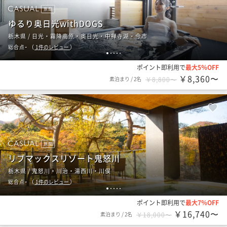
旅館
ゆるり奥日光withDOGS
栃木県 / 日光・霧降高原・奥日光・中禅寺湖・今市
-
総合点
（
1
件のレビュー
）
1
2
3
4
5
ポイント即利用で
最大5％OFF
￥8,360〜
素泊まり
/
2名
￥8,800〜
旅館
リブマックスリゾート鬼怒川
栃木県 / 鬼怒川・川治・湯西川・川俣
-
総合点
（
1
件のレビュー
）
1
2
3
4
5
ポイント即利用で
最大7％OFF
￥16,740〜
素泊まり
/
2名
￥18,000〜