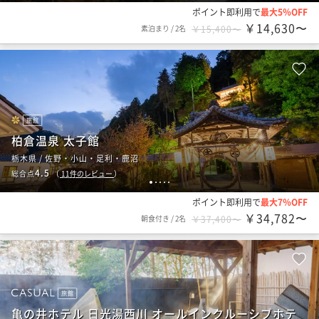
ポイント即利用で
最大5％OFF
￥14,630〜
素泊まり
/
2名
￥15,400〜
旅館
柏倉温泉 太子館
栃木県 / 佐野・小山・足利・鹿沼
4.5
総合点
（
11
件のレビュー
）
1
2
3
4
5
ポイント即利用で
最大7％OFF
￥34,782〜
朝食付き
/
2名
￥37,400〜
旅館
亀の井ホテル 日光湯西川 オールインクルーシブホテ