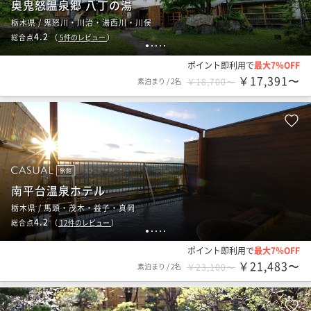
奥鬼怒温泉郷 八丁の湯
栃木県 / 鬼怒川・川治・湯西川・川俣
4.2
総合点
（
5
件のレビュー
）
1
2
3
4
5
ポイント即利用で
最大7％OFF
￥17,391〜
素泊まり
/
2名
￥18,700〜
旅館
南平台温泉ホテル
栃木県 / 馬頭・茂木・益子・真岡
4.2
総合点
（
12
件のレビュー
）
1
2
3
4
5
ポイント即利用で
最大7％OFF
￥21,483〜
素泊まり
/
2名
￥23,100〜